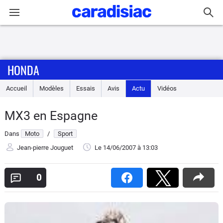
Connexion / Inscription
HONDA
Accueil
Accueil
Modèles
Essais
Avis
Actu
Vidéos
Actu
MX3 en Espagne
Essais
Dans
Moto
/
Sport
Equipement
Jean-pierre Jouguet
Le 14/06/2007
à 13:03
Avis
0
Forum