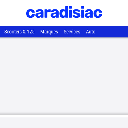
Scooters & 125
Marques
Services
Auto