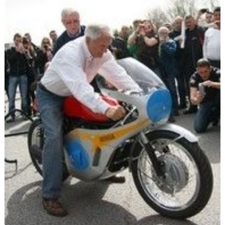
Scooters
&
125
Marques
Services
Auto