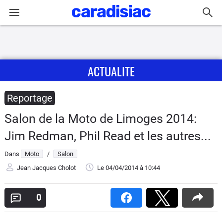
Connexion / Inscription
ACTUALITE
Accueil
Actu
Reportage
Salon de la Moto de Limoges 2014:
Essais
Jim Redman, Phil Read et les autres...
Equipement
Dans
Moto
/
Salon
Jean Jacques Cholot
Le 04/04/2014
à 10:44
Avis
0
Forum