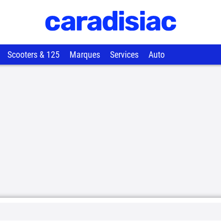
Scooters & 125
Marques
Services
Auto