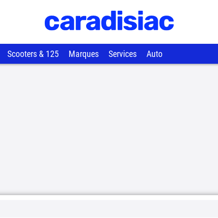
Scooters & 125
Marques
Services
Auto