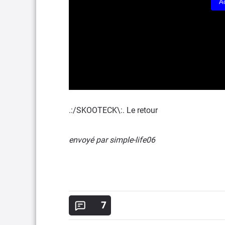
A
.:/SKOOTECK\:. Le retour
envoyé par
simple-life06
7