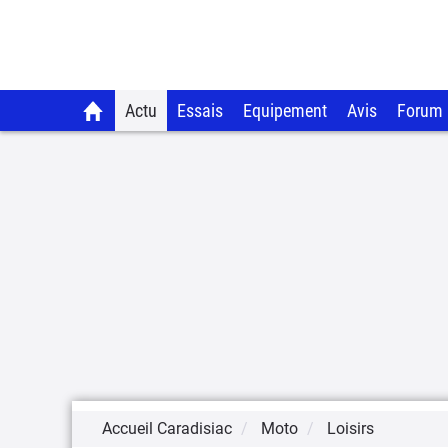
Actu
Essais
Equipement
Avis
Forum
Accueil Caradisiac
Moto
Loisirs