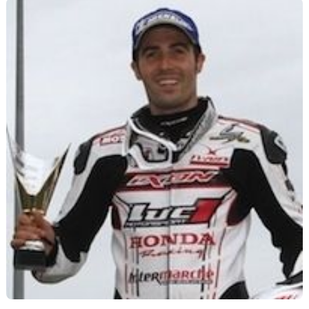
Scooters
&
125
Marques
Services
Auto