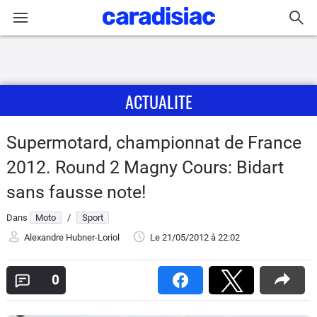
Connexion / Inscription
ACTUALITE
Accueil
Actu
Supermotard, championnat de France
2012. Round 2 Magny Cours: Bidart
Essais
sans fausse note!
Equipement
Dans
Moto
/
Sport
Alexandre Hubner-Loriol
Le 21/05/2012
à 22:02
Avis
0
Forum