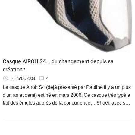
Casque AIROH S4... du changement depuis sa
création?
Le 25/06/2008
2
Le casque Airoh S4 (déjà présenté par Pauline il y a un plus
d'un an et demi) est né en mars 2006. Ce casque très typé a
fait des émules auprès de la concurrence… Shoei, avec son
Hornet DS, rejoint donc le club des intégraux style « super
baroudeur » où étaient déjà présents le Airoh S4 et autres
Araï Tourix (je fais ici simplement une comparaison de style
de casque et non pas de gamme de casque !