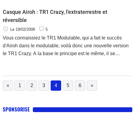
Casque Airoh : TR1 Crazy, l'extraterrestre et
réversible
Le 19/02/2008
5
Vous connaissiez le TR1 Modulable, qui a fait le succès
d'Airoh dans le modulable, voilà donc une nouvelle version
le TR1 Crazy. A la base le principe est le même, il se
transforme tour à tour en intégral comme en Jet.
«
1
2
3
4
5
6
»
(current)
SPONSORISE