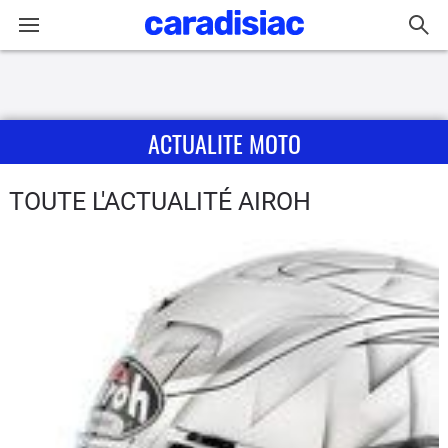
Connexion / Inscription
ACTUALITE MOTO
Accueil
Actu
TOUTE L'ACTUALITÉ AIROH
Essais
Equipement
Avis
Forum