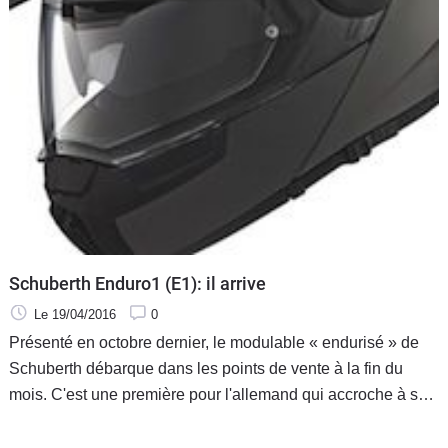
Schuberth Enduro1 (E1): il arrive
Le 19/04/2016
0
Présenté en octobre dernier, le modulable « endurisé » de
Schuberth débarque dans les points de vente à la fin du
mois. C'est une première pour l'allemand qui accroche à son
catalogue un couvre-chef typé enduro. Schuberth surfe sur la
vague des GS et autres Africa Twin dernières du nom pour