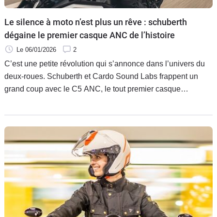
Scooters
&
Le silence à moto n’est plus un rêve : schuberth
125
dégaine le premier casque ANC de l’histoire
Marques
Le 06/01/2026
2
C’est une petite révolution qui s’annonce dans l’univers du
Services
deux-roues. Schuberth et Cardo Sound Labs frappent un
grand coup avec le C5 ANC, le tout premier casque
Auto
modulable au monde à réduction de bruit active intégrée.
Trois ans de développement, une technologie brevetée, et
une promesse claire : fatigue en baisse, confort en hausse,
silence enfin maîtrisé.