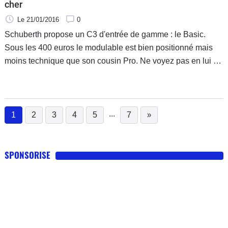
cher
Le 21/01/2016
0
Schuberth propose un C3 d'entrée de gamme : le Basic.
Sous les 400 euros le modulable est bien positionné mais
moins technique que son cousin Pro. Ne voyez pas en lui un
casque au rabais mais plutôt un heaume ne proposant pas
les dernières évolutions techniques.
...
1
2
3
4
5
7
»
(current)
SPONSORISE