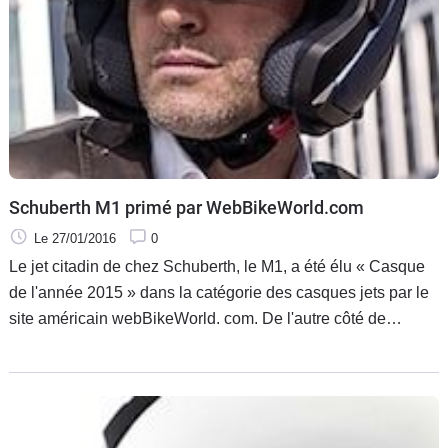
Schuberth M1 primé par WebBikeWorld.com
Le 27/01/2016
0
Le jet citadin de chez Schuberth, le M1, a été élu « Casque
de l'année 2015 » dans la catégorie des casques jets par le
site américain webBikeWorld. com. De l'autre côté de
l'Atlantique, le Metropolitan 1 ou M1 pour les intimes a été
plébiscité par le site web webBikeWorld.