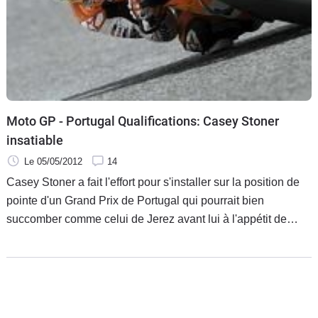
Moto GP - Portugal Qualifications: Casey Stoner
insatiable
Le 05/05/2012
14
Casey Stoner a fait l'effort pour s'installer sur la position de
pointe d'un Grand Prix de Portugal qui pourrait bien
succomber comme celui de Jerez avant lui à l'appétit de
l'Australien. Néanmoins, il devra se méfier d'un équipier
Pedrosa en verve et qui le colle de quelques millièmes
tandis que les deux pilotes du HRC n'auront pas Jorge
Lorenzo à leurs côtés sur la première rangée.