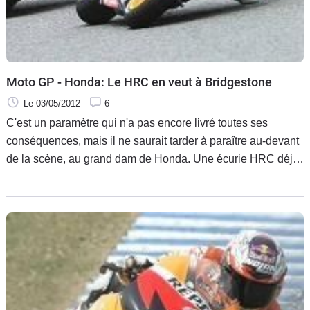
Moto GP - Honda: Le HRC en veut à Bridgestone
Le 03/05/2012
6
C'est un paramètre qui n'a pas encore livré toutes ses
conséquences, mais il ne saurait tarder à paraître au-devant
de la scène, au grand dam de Honda. Une écurie HRC déjà
passablement agacée d'avoir été contrainte de rajouter du
poids durant cet hiver à une RC213V finalisée et à qui il a
été imposé par le compatriote Bridgestone une nouvelle
configuration de pneus qui deviendra obligatoire après le
Grand Prix de Catalogne.