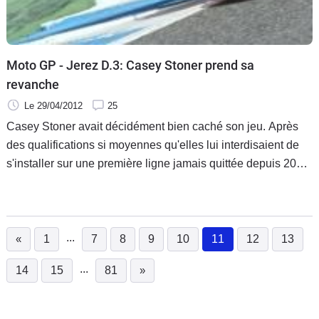
Moto GP - Jerez D.3: Casey Stoner prend sa
revanche
Le 29/04/2012
25
Casey Stoner avait décidément bien caché son jeu. Après
des qualifications si moyennes qu'elles lui interdisaient de
s'installer sur une première ligne jamais quittée depuis 2010,
c'est sur la séance de réchauffement que l'Australien faisait
ensuite l'impasse, se plaignant, à nouveau de ses avant-
bras.
...
«
1
7
8
9
10
11
12
13
(current)
...
14
15
81
»