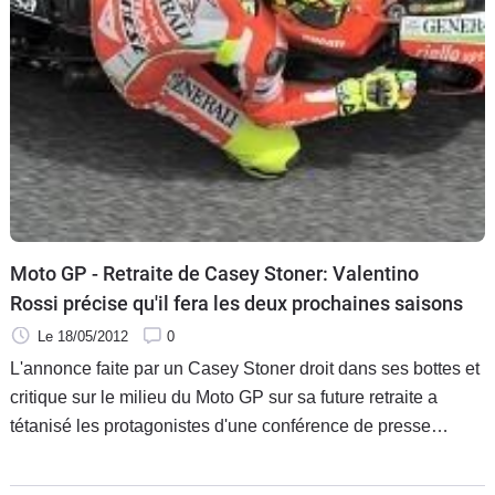
Scooters
&
125
Marques
Services
Auto
Moto GP - Retraite de Casey Stoner: Valentino
Rossi précise qu'il fera les deux prochaines saisons
Le 18/05/2012
0
L'annonce faite par un Casey Stoner droit dans ses bottes et
critique sur le milieu du Moto GP sur sa future retraite a
tétanisé les protagonistes d'une conférence de presse
d'avant Grand Prix de France qui est déjà un fait majeur du
week-end sarthois qui s'annonce.