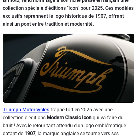
la moto, rend hommage à son riche passé en lançant une
Scooters
&
collection spéciale d'éditions "Icon" pour 2025. Ces modèles
125
exclusifs reprennent le logo historique de 1907, offrant
ainsi un pont entre tradition et modernité.
Marques
Services
Auto
Triumph Motorcycles
frappe fort en 2025 avec une
collection d'éditions
Modern Classic Icon
qui va faire du
bruit ! Avec le retour tant attendu d'un logo emblématique
datant de
1907
, la marque anglaise se tourne vers ses