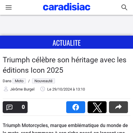
Connexion / Inscription
ACTUALITE
Accueil
Actu
Triumph célèbre son héritage avec les
éditions Icon 2025
Essais
Dans
Moto
/
Nouveauté
Equipement
Jérôme Burgel
Le 29/10/2024
à 13:10
Avis
0
Forum
Triumph Motorcycles, marque emblématique du monde de