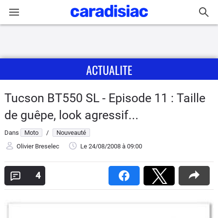
Connexion / Inscription
ACTUALITE
Accueil
Actu
Tucson BT550 SL - Episode 11 : Taille
de guêpe, look agressif...
Essais
Dans
Moto
/
Nouveauté
Equipement
Olivier Breselec
Le 24/08/2008
à 09:00
Avis
4
Forum