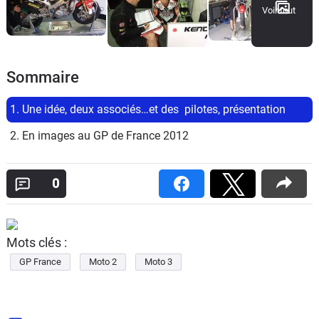
Voir tout
Sommaire
1. Une idée, deux associés…et des  pilotes, présentation
2. En images au GP de France 2012
0
Mots clés :
GP France
Moto 2
Moto 3