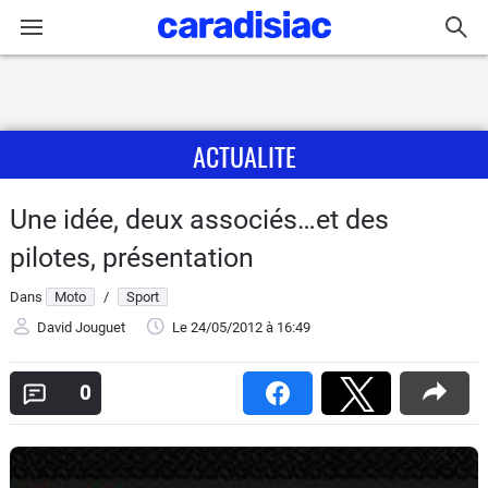
Connexion / Inscription
ACTUALITE
Accueil
Actu
Une idée, deux associés…et des
pilotes, présentation
Essais
Dans
Moto
/
Sport
Equipement
David Jouguet
Le 24/05/2012
à 16:49
Avis
0
Forum