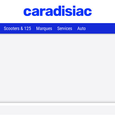
Scooters & 125
Marques
Services
Auto