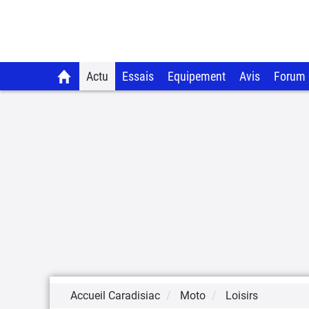
Actu
Essais
Equipement
Avis
Forum
Accueil Caradisiac
Moto
Loisirs