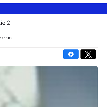
ie 2
7
à 16:03