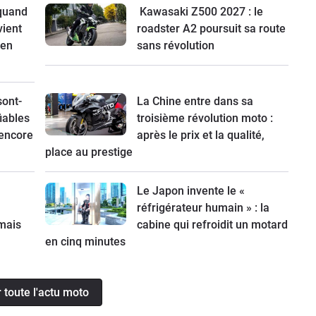
 quand
Kawasaki Z500 2027 : le
vient
roadster A2 poursuit sa route
 en
sans révolution
sont-
La Chine entre dans sa
fiables
troisième révolution moto :
 encore
après le prix et la qualité,
place au prestige
Le Japon invente le «
réfrigérateur humain » : la
mais
cabine qui refroidit un motard
en cinq minutes
r toute l'actu moto