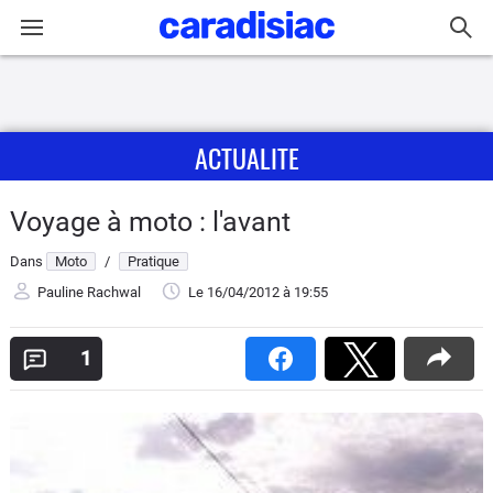
Connexion / Inscription
ACTUALITE
Accueil
Actu
Voyage à moto : l'avant
Dans
Moto
/
Pratique
Essais
Pauline Rachwal
Le 16/04/2012
à 19:55
Equipement
1
Avis
Forum