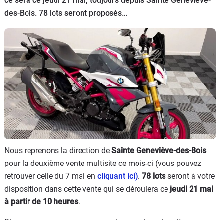
ce sera ce jeudi 21 mai, toujours depuis Sainte Geneviève-
Scooters
&
des-Bois. 78 lots seront proposés…
125
Marques
Services
Auto
Nous reprenons la direction de
Sainte Geneviève-des-Bois
pour la deuxième vente multisite ce mois-ci (vous pouvez
retrouver celle du 7 mai en
cliquant ici)
.
78 lots
seront à votre
disposition dans cette vente qui se déroulera ce
jeudi 21 mai
à partir de 10 heures
.