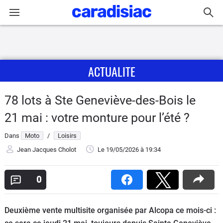
Connexion / Inscription
ACTUALITE
Accueil
Actu
78 lots à Ste Geneviève-des-Bois le
21 mai : votre monture pour l’été ?
Essais
Dans
Moto
/
Loisirs
Equipement
Jean Jacques Cholot
Le 19/05/2026
à 19:34
Avis
0
Forum
Deuxième vente multisite organisée par Alcopa ce mois-ci :