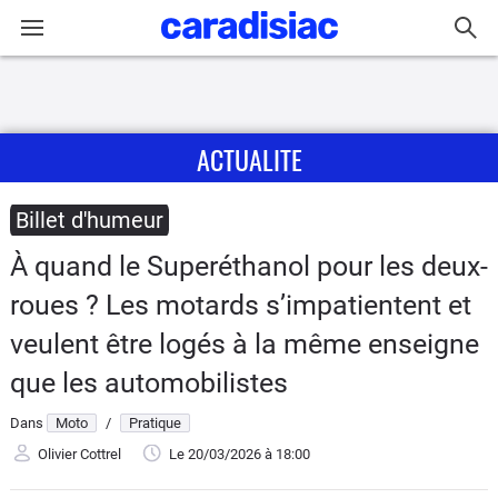
Connexion / Inscription
ACTUALITE
Accueil
Actu
Billet d'humeur
À quand le Superéthanol pour les deux-
Essais
roues ? Les motards s’impatientent et
Equipement
veulent être logés à la même enseigne
que les automobilistes
Avis
Dans
Moto
/
Pratique
Forum
Olivier Cottrel
Le 20/03/2026
à 18:00