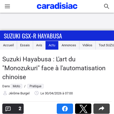
Connexion / Inscription
SUZUKI GSX-R HAYABUSA
Accueil
Accueil
Essais
Avis
Actu
Annonces
Vidéos
Tout
SUZU
Actu
Suzuki Hayabusa : L'art du
Essais
"Monozukuri" face à l'automatisation
Equipement
chinoise
Dans
Moto
/
Pratique
Avis
Jérôme Burgel
Le 30/04/2026
à 07:00
Forum
2