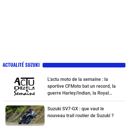
ACTUALITÉ SUZUKI
L’actu moto de la semaine : la
sportive CFMoto bat un record, la
guerre Harley/Indian, la Royal
Enfield Bullet 650, une nouvelle
moto de cross Ducati et la Suzuki
Suzuki SV7-GX : que vaut le
SV-7GX à l’essai
nouveau trail routier de Suzuki ?