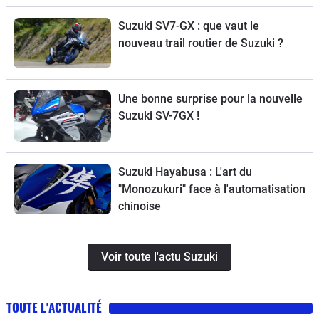
Enfield Bullet 650, une nouvelle
moto de cross Ducati et la Suzuki
Suzuki SV7-GX : que vaut le
SV-7GX à l’essai
nouveau trail routier de Suzuki ?
Une bonne surprise pour la nouvelle
Suzuki SV-7GX !
Suzuki Hayabusa : L'art du
"Monozukuri" face à l'automatisation
chinoise
Voir toute l'actu Suzuki
TOUTE L'ACTUALITÉ