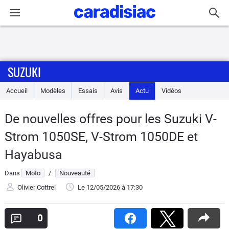
Connexion / Inscription
SUZUKI
Accueil
Accueil
Modèles
Essais
Avis
Actu
Vidéos
Actu
De nouvelles offres pour les Suzuki V-
Essais
Strom 1050SE, V-Strom 1050DE et
Equipement
Hayabusa
Dans
Moto
/
Nouveauté
Avis
Olivier Cottrel
Le 12/05/2026
à 17:30
Forum
0