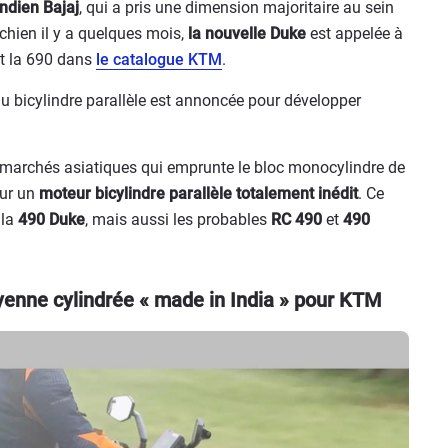
indien Bajaj
, qui a pris une dimension majoritaire au sein
hien il y a quelques mois,
la nouvelle Duke
est appelée à
et la 690 dans
le catalogue KTM
.
u bicylindre parallèle est annoncée pour développer
marchés asiatiques qui emprunte le bloc monocylindre de
sur un
moteur bicylindre parallèle totalement inédit
. Ce
 la
490 Duke
, mais aussi les probables
RC 490
et
490
enne cylindrée « made in India » pour KTM