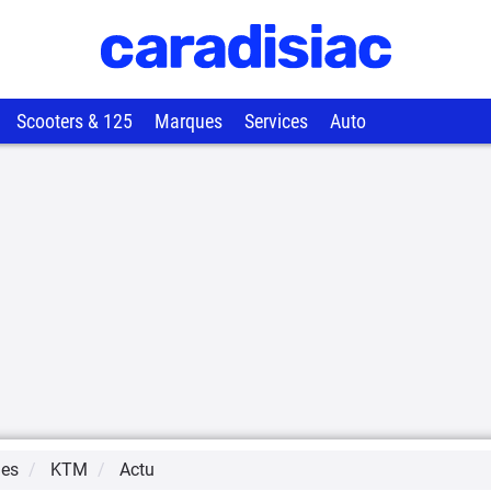
Scooters & 125
Marques
Services
Auto
ues
KTM
Actu