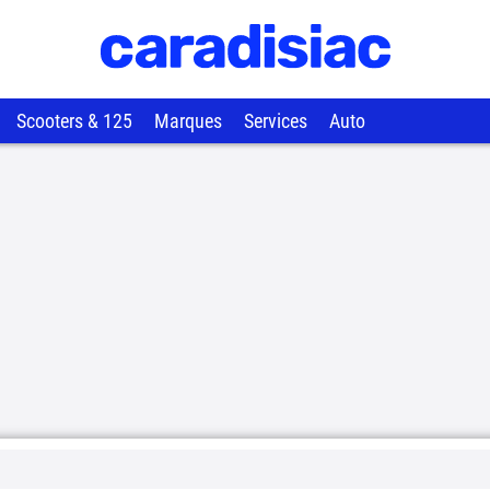
Scooters & 125
Marques
Services
Auto