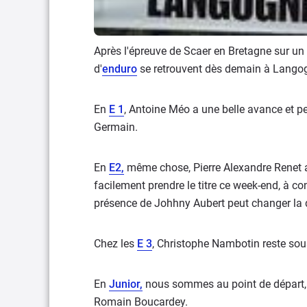
Après l'épreuve de Scaer en Bretagne sur un 
d'
enduro
se retrouvent dès demain à Langog
En
E 1
, Antoine Méo a une belle avance et pe
Germain.
En
E2,
même chose, Pierre Alexandre Renet a 
facilement prendre le titre ce week-end, à co
présence de Johhny Aubert peut changer la d
Chez les
E 3
, Christophe Nambotin reste so
En
Junior,
nous sommes au point de départ, u
Romain Boucardey.