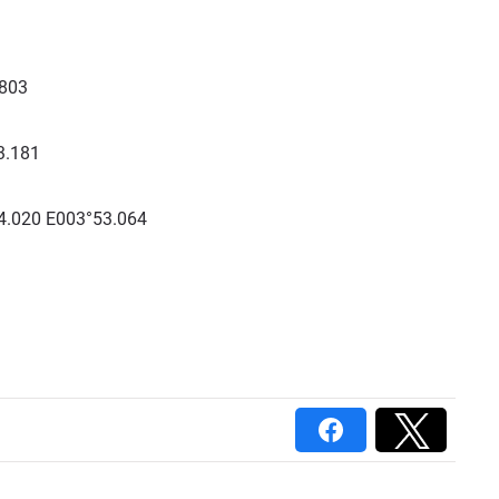
.803
3.181
34.020 E003°53.064