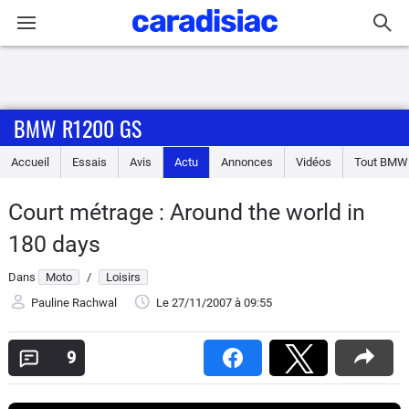
Connexion / Inscription
BMW R1200 GS
Accueil
Accueil
Essais
Avis
Actu
Annonces
Vidéos
Tout
BMW
Actu
Court métrage : Around the world in
Essais
180 days
Equipement
Dans
Moto
/
Loisirs
Pauline Rachwal
Le 27/11/2007
à 09:55
Avis
9
Forum