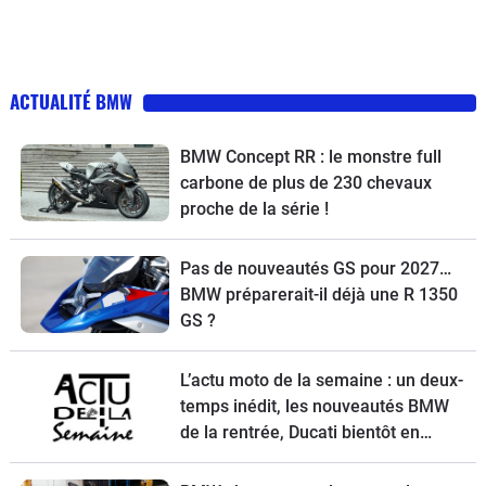
ACTUALITÉ BMW
BMW Concept RR : le monstre full
carbone de plus de 230 chevaux
proche de la série !
Pas de nouveautés GS pour 2027…
BMW préparerait-il déjà une R 1350
GS ?
L’actu moto de la semaine : un deux-
temps inédit, les nouveautés BMW
de la rentrée, Ducati bientôt en
vente, une Vespa spéciale et la
Kawasaki Z900 RS à l’essai