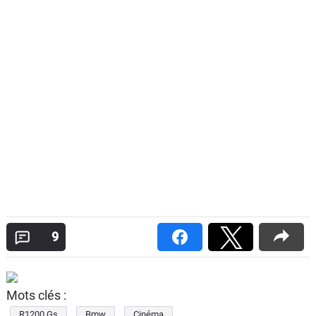
9
Mots clés :
R1200 Gs
Bmw
Cinéma