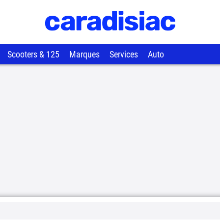
Scooters & 125
Marques
Services
Auto