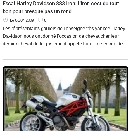
Essai Harley Davidson 883 Iron: L'Iron c'est du tout
bon pour presque pas un rond
Le 06/04/2009
8
Les réprésentants gaulois de l'enseigne très yankee Harley
Davidson nous ont donné l'occasion de chevaucher leur
dernier cheval de fer justement appelé Iron. Une entrée de
gamme de la famille ombrageuse des Dark Custom qui, tout
de suite, et avant même tout mouvement, attire la sympathie
avec un tarif serré: 8 280 euros.