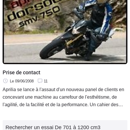
Prise de contact
Le 09/06/2008
11
Aprilia se lance à l'assaut d'un nouveau panel de clients en
concevant une machine au carrefour de l'esthétisme, de
l'agilité, de la facilité et de la performance. Un cahier des
charges plutôt audacieux qui, s'il est rempli, pourrait bien
conquérir bon nombre de motards lassés de l'exclusivité et
Rechercher un essai De 701 à 1200 cm3
du prix excessif des modèles exotiques.