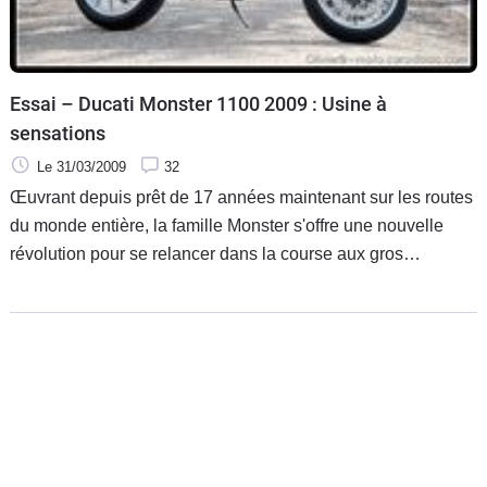
Essai – Ducati Monster 1100 2009 : Usine à
sensations
Le 31/03/2009
32
Œuvrant depuis prêt de 17 années maintenant sur les routes
du monde entière, la famille Monster s'offre une nouvelle
révolution pour se relancer dans la course aux gros
roadsters bien moustachu, avec la Triumph Speed Triple
1050, la KTM Super Duke et la Honda CB1000 R en ligne
de mire… Après avoir attaqué la révolution Monster avec la
696 fin 2007, Ducati vise plus large en proposant sur le
marché, une année tout juste après la présentation de la
M696, une Ducati Monster 1100.