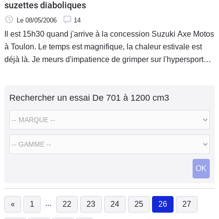
suzettes diaboliques
Le 08/05/2006
14
Il est 15h30 quand j'arrive à la concession Suzuki Axe Motos
à Toulon. Le temps est magnifique, la chaleur estivale est
déjà là. Je meurs d'impatience de grimper sur l'hypersport
qui fait l'unanimité des essayeurs professionnels ou
amateurs : la GSX-R 750 cuvée 2004.
Rechercher un essai De 701 à 1200 cm3
OK
...
«
1
22
23
24
25
26
27
(current)