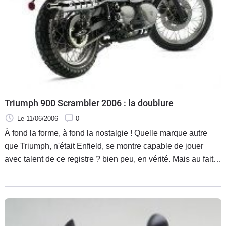
Triumph 900 Scrambler 2006 : la doublure
Le 11/06/2006
0
À fond la forme, à fond la nostalgie ! Quelle marque autre
que Triumph, n'était Enfield, se montre capable de jouer
avec talent de ce registre ? bien peu, en vérité. Mais au fait,
un scrambler, c'est quoi ? Tout simplement une machine de
route avec un guidon rehaussé et des pneus à tétines pour
s'évader du bitume, pensée et voulue par le marché
américain des seventies.