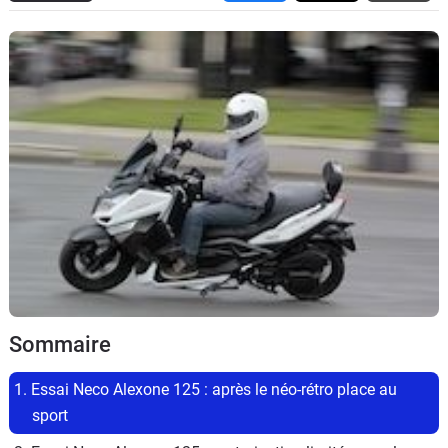
Scooters
&
125
Marques
Services
Auto
Sommaire
1. Essai Neco Alexone 125 : après le néo-rétro place au 
sport