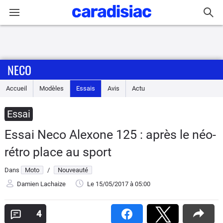
Connexion / Inscription
NECO
Accueil
Accueil
Modèles
Essais
Avis
Actu
Actu
Essai
Essais
Essai Neco Alexone 125 : après le néo-
Equipement
rétro place au sport
Dans
Moto
/
Nouveauté
Avis
Damien Lachaize
Le 15/05/2017
à 05:00
Forum
4