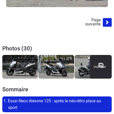
Page
suivante
Photos (30)
Voir tout
Sommaire
1. Essai Neco Alexone 125 : après le néo-rétro place au 
sport