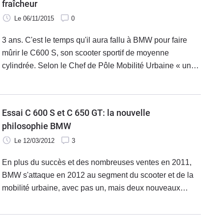
fraîcheur
Le 06/11/2015
0
3 ans. C'est le temps qu'il aura fallu à BMW pour faire
mûrir le C600 S, son scooter sportif de moyenne
cylindrée. Selon le Chef de Pôle Mobilité Urbaine « un
peu plus proche de la perfection» que son prédécesseur
-en toute modestie-, le modèle 2016 s'appelle
dorénavant C650 Sport, et prend au passage de
Essai C 600 S et C 650 GT: la nouvelle
l'assistance et de l'assurance.
philosophie BMW
Le 12/03/2012
3
En plus du succès et des nombreuses ventes en 2011,
BMW s'attaque en 2012 au segment du scooter et de la
mobilité urbaine, avec pas un, mais deux nouveaux
produits : le C 600 S et le C 650 GT. Nous avions déjà eu
les prémices de ce projet il y a deux ans avec la