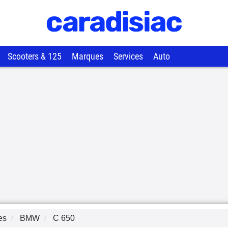
Scooters & 125
Marques
Services
Auto
es
BMW
C 650