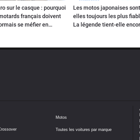
o sur le casque : pourquoi
Les motos japonaises sont
motards français doivent
elles toujours les plus fiab
ormais se méfier en
La légende tient-elle encor
ageant en Europe
route en 2026 ?
Motos
Crossover
Toutes les voitures par marque