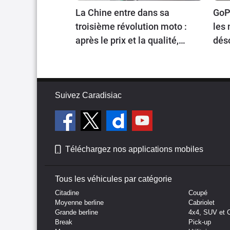
La Chine entre dans sa
GoPr
troisième révolution moto :
les 
après le prix et la qualité,
dés
place au prestige
voy
Suivez Caradisiac
Téléchargez nos applications mobiles
Tous les véhicules par catégorie
Citadine
Coupé
Moyenne berline
Cabriolet
Grande berline
4x4, SUV et 
Break
Pick-up