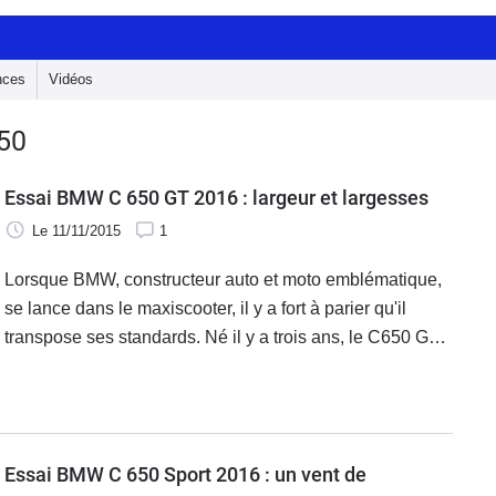
nces
Vidéos
50
Essai BMW C 650 GT 2016 : largeur et largesses
Le 11/11/2015
1
Lorsque BMW, constructeur auto et moto emblématique,
se lance dans le maxiscooter, il y a fort à parier qu'il
transpose ses standards. Né il y a trois ans, le C650 GT
a subi quelques défauts de jeunesse. Il évolue en 2016
pour se rapprocher de l'excellence chère aux teutons (et
inversement – chère excellence !
Essai BMW C 650 Sport 2016 : un vent de