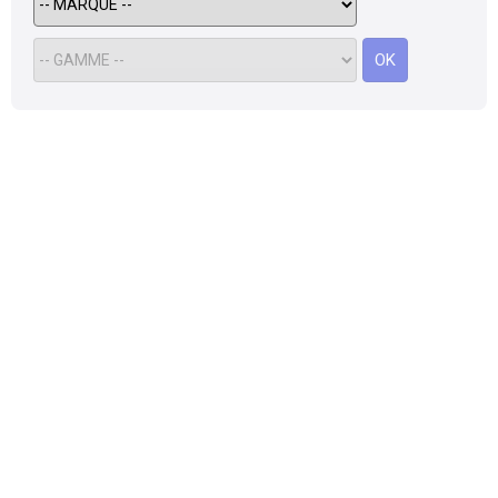
Scooters
&
125
OK
Marques
Services
Auto