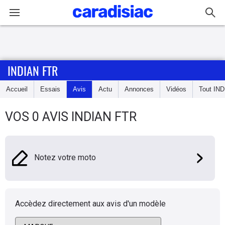
Connexion / Inscription
INDIAN FTR
Accueil
Accueil
Essais
Avis
Actu
Annonces
Vidéos
Tout
IND
Actu
VOS 0 AVIS INDIAN FTR
Essais
Equipement
Notez votre moto
Avis
Forum
Accèdez directement aux avis d'un modèle