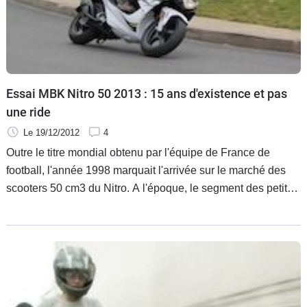
Scooters
&
125
Marques
Essai MBK Nitro 50 2013 : 15 ans d'existence et pas
Services
une ride
Le 19/12/2012
4
Auto
Outre le titre mondial obtenu par l'équipe de France de
football, l'année 1998 marquait l'arrivée sur le marché des
scooters 50 cm3 du Nitro. A l'époque, le segment des petites
cylindrées se portait bien, pourtant, et malgré un marché qui
chute inexorablement, le Nitro a toujours tiré son épingle du
jeu grâce à une silhouette agressive et des qualités
dynamiques exceptionnels.