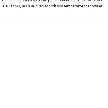
à 100 cm3, le MBK Nitro accroît son tempérament sportif et
son exclusivité, par rapport à l'ancien modèle qui était
seulement doté de 50 cm3.