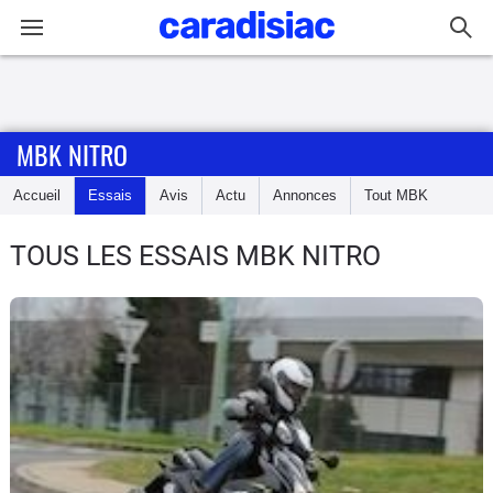
Connexion / Inscription
MBK NITRO
Accueil
Accueil
Essais
Avis
Actu
Annonces
Tout
MBK
Actu
TOUS LES ESSAIS MBK NITRO
Essais
Equipement
Avis
Forum