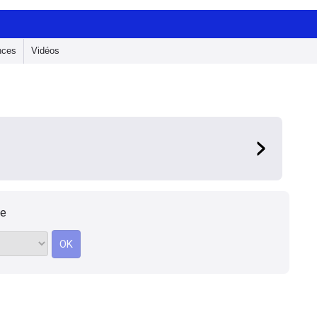
nces
Vidéos
le
OK