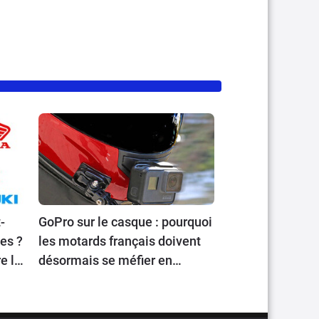
-
GoPro sur le casque : pourquoi
les ?
les motards français doivent
e la
désormais se méfier en
voyageant en Europe