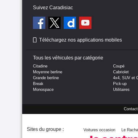
Suivez Caradisiac
Téléchargez nos applications mobiles
Tous les véhicules par catégorie
Citadine
Coupé
Moyenne berline
Cabriolet
Grande berline
4x4, SUV et 
Break
Pick-up
Monospace
Utilitaires
Contact
Sites du groupe :
Voitures occasion
Le Racha