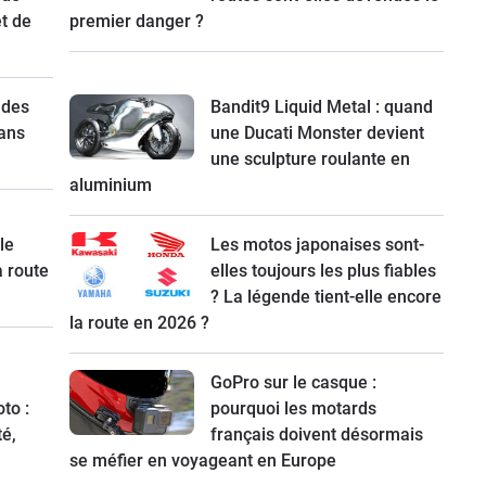
t de
premier danger ?
 des
Bandit9 Liquid Metal : quand
ans
une Ducati Monster devient
une sculpture roulante en
aluminium
le
Les motos japonaises sont-
a route
elles toujours les plus fiables
? La légende tient-elle encore
la route en 2026 ?
GoPro sur le casque :
to :
pourquoi les motards
té,
français doivent désormais
se méfier en voyageant en Europe