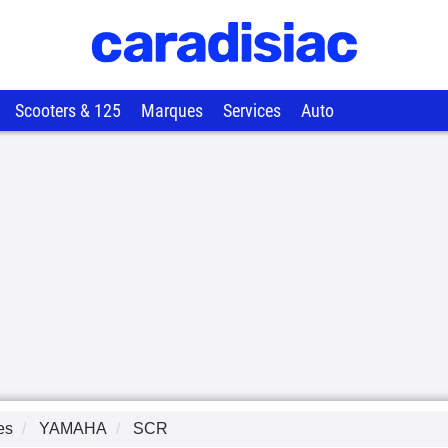
Scooters & 125
Marques
Services
Auto
es
YAMAHA
SCR