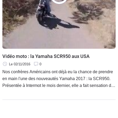
Scooters
&
125
Marques
Services
Auto
Vidéo moto : la Yamaha SCR950 aux USA
Le 02/11/2016
0
Nos confrères Américains ont déjà eu la chance de prendre
en main l'une des nouveautés Yamaha 2017 : la SCR950.
Présentée à Intermot le mois dernier, elle a fait sensation du
haut de son podium et entre de plein fouet dans la vague
vintage qui sévit depuis quelques années maintenant et
particulièrement chez la firme avec la tendance Faster Sons.