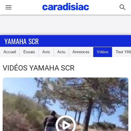
Connexion / Inscription
YAMAHA SCR
Accueil
Accueil
Essais
Avis
Actu
Annonces
Vidéos
Tout
YA
Actu
VIDÉOS YAMAHA SCR
Essais
Equipement
Avis
Forum