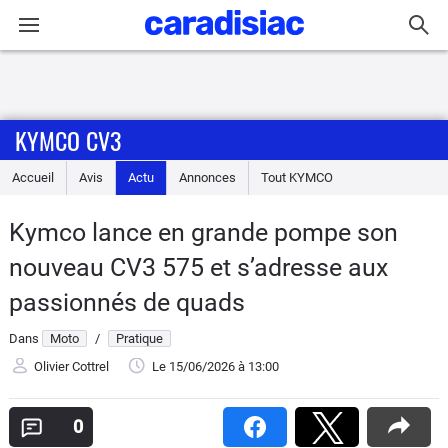
Connexion / Inscription
KYMCO CV3
Accueil
Accueil
Avis
Actu
Annonces
Tout
KYMCO
Actu
Kymco lance en grande pompe son
Essais
nouveau CV3 575 et s’adresse aux
Equipement
passionnés de quads
Dans
Moto
/
Pratique
Avis
Olivier Cottrel
Le 15/06/2026
à 13:00
Forum
0