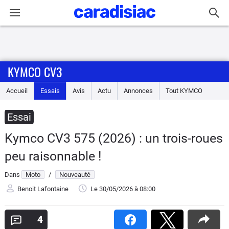
Connexion / Inscription
KYMCO CV3
Accueil
Accueil
Essais
Avis
Actu
Annonces
Tout
KYMCO
Actu
Essai
Essais
Kymco CV3 575 (2026) : un trois-roues
Equipement
peu raisonnable !
Dans
Moto
/
Nouveauté
Avis
Benoit Lafontaine
Le 30/05/2026
à 08:00
Forum
4