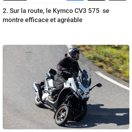
Scooters
&
2. Sur la route, le Kymco CV3 575 se
125
montre efficace et agréable
Marques
Services
Auto