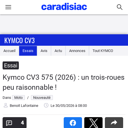
Connexion / Inscription
KYMCO CV3
Accueil
Accueil
Essais
Avis
Actu
Annonces
Tout
KYMCO
Actu
Essai
Essais
Kymco CV3 575 (2026) : un trois-roues
Equipement
peu raisonnable !
Dans
Moto
/
Nouveauté
Avis
Benoit Lafontaine
Le 30/05/2026
à 08:00
Forum
4