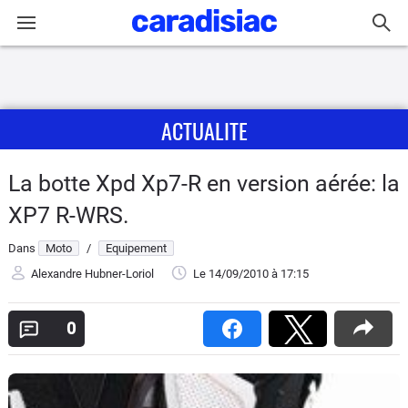
Connexion / Inscription
ACTUALITE
Accueil
Actu
La botte Xpd Xp7-R en version aérée: la
XP7 R-WRS.
Essais
Dans
Moto
/
Equipement
Equipement
Alexandre Hubner-Loriol
Le 14/09/2010
à 17:15
Avis
0
Forum