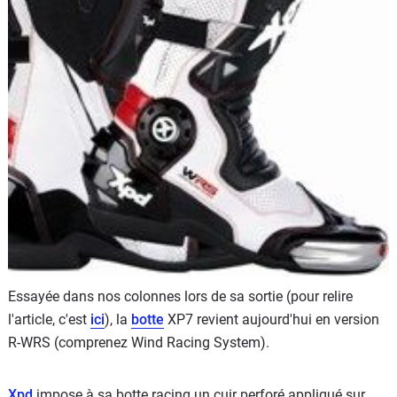
Scooters
&
125
Marques
Services
Auto
Essayée dans nos colonnes lors de sa sortie (pour relire
l'article, c'est
ici
), la
botte
XP7 revient aujourd'hui en version
R-WRS (comprenez Wind Racing System).
Xpd
impose à sa botte racing un cuir perforé appliqué sur