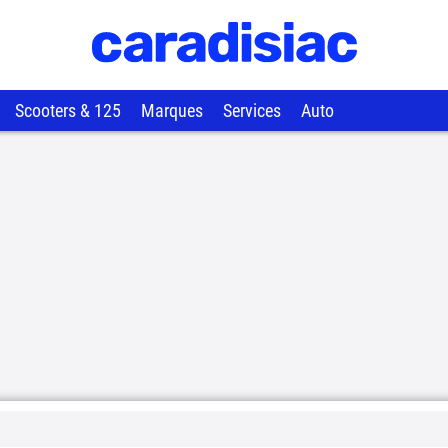
Scooters & 125
Marques
Services
Auto