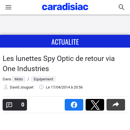
Connexion / Inscription
ACTUALITE
Accueil
Actu
Les lunettes Spy Optic de retour via
One Industries
Essais
Dans
Moto
/
Equipement
Equipement
David Jouguet
Le 17/04/2014
à 20:56
Avis
0
Forum