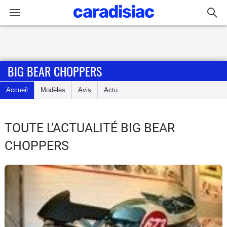
Connexion / Inscription
BIG BEAR CHOPPERS
Accueil
Accueil
Modèles
Avis
Actu
Actu
Essais
TOUTE L'ACTUALITÉ BIG BEAR
CHOPPERS
Equipement
Avis
Forum