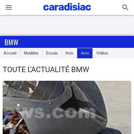
Connexion / Inscription
BMW
Accueil
Accueil
Modèles
Essais
Avis
Actu
Vidéos
Actu
TOUTE L'ACTUALITÉ BMW
Essais
Equipement
Avis
Forum