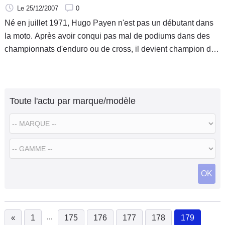
Le 25/12/2007
0
Né en juillet 1971, Hugo Payen n'est pas un débutant dans
la moto. Après avoir conqui pas mal de podiums dans des
championnats d'enduro ou de cross, il devient champion de
France d'enduro Nat B en 1995 au guidon d'une 250cc. 2
ans plus tard, il se classe 3e du championnat de France en
Nat A.
Toute l'actu par marque/modèle
OK
...
«
1
175
176
177
178
179
(current