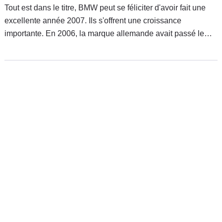
Tout est dans le titre, BMW peut se féliciter d'avoir fait une
excellente année 2007. Ils s'offrent une croissance
importante. En 2006, la marque allemande avait passé le
cap des 100 000 unités, pour 2007, c'est une avancé de
2,4% qui amène sa production à 102 467 unités.