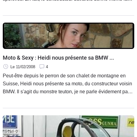
chance d'en gagner deux dans l'année. Une sera distribuée
dimanche à l'auteur du meilleur chrono d'une séance de type
qualification, sur quarante minutes.
Moto & Sexy : Heidi nous présente sa BMW ...
Le 11/02/2008
4
Peut-être depuis le perron de son chalet de montagne en
Suisse, Heidi nous présente sa moto, du constructeur voisin
BMW. Il s'agit du monstre teuton, je ne parle évidement pas
de la jeune fille, reconnu sous le code R 1200 C avec C
comme Cruiser.