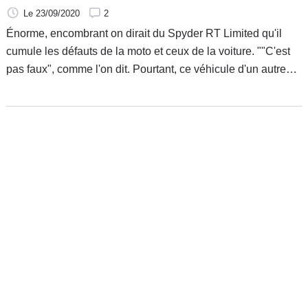
Le 23/09/2020
2
Énorme, encombrant on dirait du Spyder RT Limited qu'il
cumule les défauts de la moto et ceux de la voiture. ""C'est
pas faux", comme l'on dit. Pourtant, ce véhicule d'un autre
genre se conduit avec un permis B, et il est en mesure de
faire des choses extraordinaires, pour peu que l'on s'en
donne la peine. Découverte d'une voie alternative pour les
amoureux de la route en plein air.