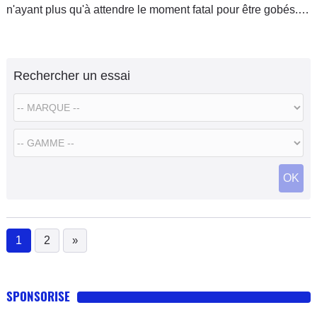
n'ayant plus qu'à attendre le moment fatal pour être gobés.
Moteur en route, première, embrayage libéré… Et déjà les
choses se gâtent.
Rechercher un essai
OK
1
2
»
(current)
SPONSORISE