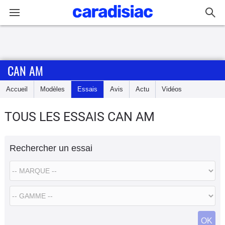
Connexion / Inscription
CAN AM
Accueil
Accueil
Modèles
Essais
Avis
Actu
Vidéos
Actu
TOUS LES ESSAIS CAN AM
Essais
Rechercher un essai
Equipement
Avis
Forum
OK