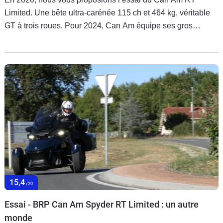
Limited. Une bête ultra-carénée 115 ch et 464 kg, véritable
GT à trois roues. Pour 2024, Can Am équipe ses gros
Spyder F3-S et RT d’un nouveau tableau de bord à écran
TFT de 10,25’’ compatible avec le système d’infotainement
Apple CarPlay et d’un éclairage complet à LED. Une
évolution à la marge qui nous a surtout donné l’occasion de
découvrir le Spyder F3-S, un Spyder F3 aux amortisseurs
avant plus sportifs et doté d’un mode de conduite
supplémentaire qui réduit les assistances pour doper les
sensations de conduite.
15,4
/20
Essai - BRP Can Am Spyder RT Limited : un autre
monde