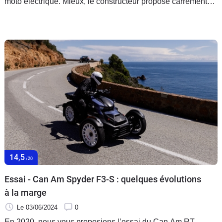
moto électrique. Mieux, le constructeur propose carrément
deux modèles avec la Can-Am Origin et la Can-Am Pulse.
Voici l'essai de la dernière.
14,5
/20
Essai - Can Am Spyder F3-S : quelques évolutions
à la marge
Le 03/06/2024
0
En 2020, nous vous proposions l’essai du Can Am RT