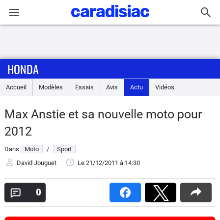
Connexion / Inscription
HONDA
Accueil
Accueil
Modèles
Essais
Avis
Actu
Vidéos
Actu
Max Anstie et sa nouvelle moto pour
Essais
2012
Equipement
Dans
Moto
/
Sport
David Jouguet
Le 21/12/2011
à 14:30
Avis
0
Forum