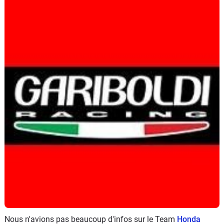
Scooters
&
125
Marques
Services
Auto
Nous n'avions pas beaucoup d'infos sur le Team
Honda