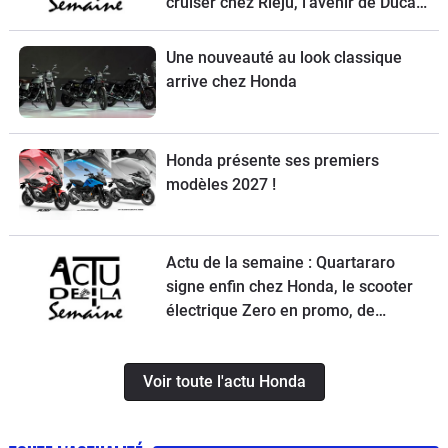
cruiser chez Rieju, l’avenir de Ducati
et la Norton Atlas à l’essai
Une nouveauté au look classique
arrive chez Honda
Honda présente ses premiers
modèles 2027 !
Actu de la semaine : Quartararo
signe enfin chez Honda, le scooter
électrique Zero en promo, de
nouvelles obligations pour les
trottinettes, un Chinois ambitieux et
Voir toute l'actu Honda
KTM à la relance