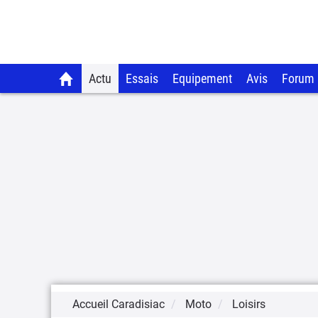
Actu
Essais
Equipement
Avis
Forum
Accueil Caradisiac
Moto
Loisirs