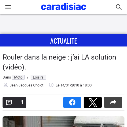
Connexion / Inscription
ACTUALITE
Accueil
Actu
Rouler dans la neige : j’ai LA solution
(vidéo).
Essais
Dans
Moto
/
Loisirs
Equipement
Jean Jacques Cholot
Le 14/01/2010
à 18:00
Avis
1
Forum