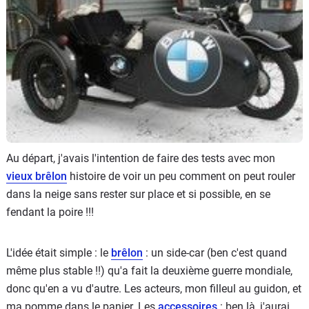
Scooters
&
125
Marques
Services
Auto
Au départ, j'avais l'intention de faire des tests avec mon
vieux brêlon
histoire de voir un peu comment on peut rouler
dans la neige sans rester sur place et si possible, en se
fendant la poire !!!
L'idée était simple : le
brêlon
: un side-car (ben c'est quand
même plus stable !!) qu'a fait la deuxième guerre mondiale,
donc qu'en a vu d'autre. Les acteurs, mon filleul au guidon, et
ma pomme dans le panier. Les
accessoires
: ben là, j'aurai