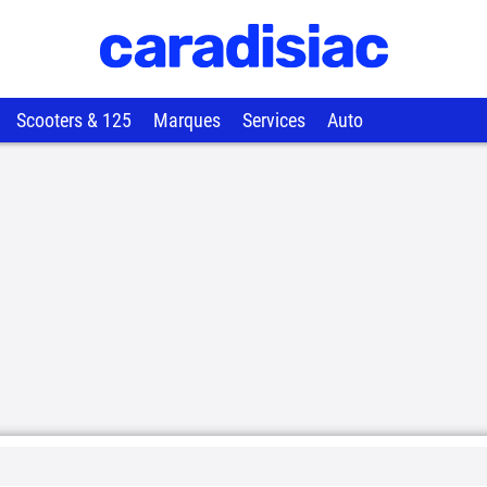
Scooters & 125
Marques
Services
Auto