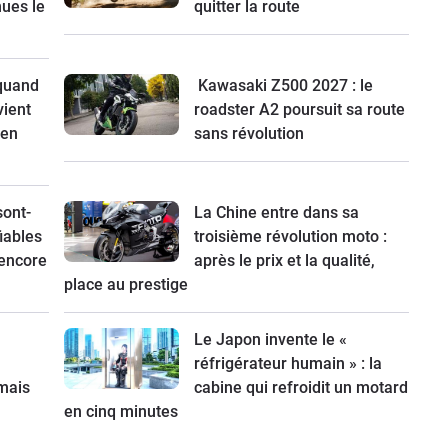
nues le
quitter la route
 quand
Kawasaki Z500 2027 : le
vient
roadster A2 poursuit sa route
 en
sans révolution
sont-
La Chine entre dans sa
fiables
troisième révolution moto :
 encore
après le prix et la qualité,
place au prestige
Le Japon invente le «
réfrigérateur humain » : la
mais
cabine qui refroidit un motard
en cinq minutes