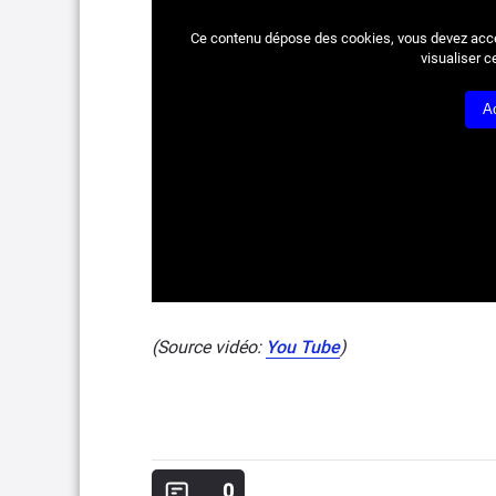
Ce contenu dépose des cookies, vous devez acc
visualiser c
A
(Source vidéo:
You Tube
)
0