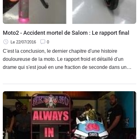
Scooters
&
125
Marques
Moto2 - Accident mortel de Salom : Le rapport final
Le 22/07/2016
0
Services
C'est la conclusion, le dernier chapitre d'une histoire
douloureuse de la moto. Le rapport froid et détaillé d'un
Auto
drame qui s'est joué en une fraction de seconde dans un
virage n°12 d'un circuit de Montmelo qui vivait sa seconde
séance d'essais libres du Grand Prix de Catalogne de
Moto2.