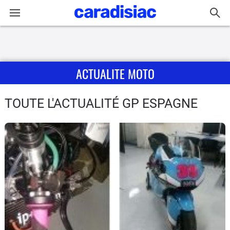
Connexion / Inscription
ACTUALITE MOTO
Accueil
Actu
TOUTE L'ACTUALITÉ GP ESPAGNE
Essais
Equipement
Avis
Forum