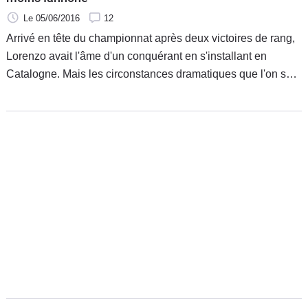
Le 05/06/2016
12
Arrivé en tête du championnat après deux victoires de rang,
Lorenzo avait l'âme d'un conquérant en s'installant en
Catalogne. Mais les circonstances dramatiques que l'on sait
à changer la donne. Sa Yamaha a souffert mais celle de
Rossi a trouvé la solution. Por Fuera le félicite.