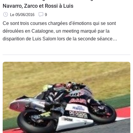
Navarro, Zarco et Rossi à Luis
Le 05/06/2016
9
Ce sont trois courses chargées d'émotions qui se sont
déroulées en Catalogne, un meeting marqué par la
disparition de Luis Salom lors de la seconde séance
d'essais libres du Moto2. Malgré des tensions palpables
après la décision de la commission de sécurité de changer
la configuration du tracé, la famille du MotoGP a su se
concentrer sur l'essentiel pour offrir un spectacle que Luis
Salom aurait savouré.