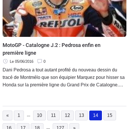
MotoGP - Catalogne J.2 : Pedrosa enfin en
première ligne
Le 05/06/2016
0
Dani Pedrosa a tout autant profité du nouveau dessin du
tracé de Montmélo que son équipier Marquez pour hisser sa
Honda sur la première ligne du Grand Prix de Catalogne.
Une première cette année. Pour la course, il peut envisager
au moins un podium et il utilisera un nouveau châssis.
...
«
1
10
11
12
13
14
15
(current)
...
16
17
18
127
»