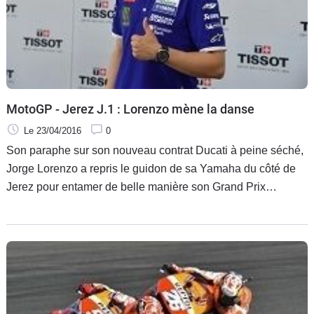
MotoGP - Jerez J.1 : Lorenzo mène la danse
Le 23/04/2016
0
Son paraphe sur son nouveau contrat Ducati à peine séché,
Jorge Lorenzo a repris le guidon de sa Yamaha du côté de
Jerez pour entamer de belle manière son Grand Prix
d'Espagne. Le Champion du Monde en titre est resté
invaincu durant le premier jour de cette quatrième échéance
au calendrier qui a aussi vu Quartararo lourdement chuté en
Moto3.