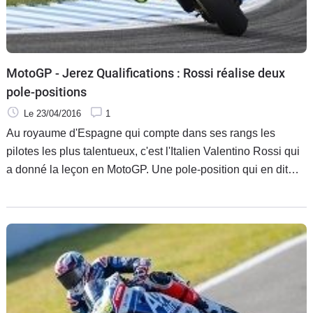
Scooters
&
125
Marques
MotoGP - Jerez Qualifications : Rossi réalise deux
pole-positions
Services
Le 23/04/2016
1
Au royaume d'Espagne qui compte dans ses rangs les
Auto
pilotes les plus talentueux, c'est l'Italien Valentino Rossi qui
a donné la leçon en MotoGP. Une pole-position qui en dit
long sur la forme du Doctor à Jerez cette année. A tel point
que Vale peut même revendiquer deux positions de pointe
grâce à la performance de son protégé Bulega en Moto3.