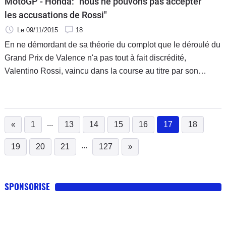
MotoGP - Honda: "nous ne pouvons pas accepter
les accusations de Rossi"
Le 09/11/2015
18
En ne démordant de sa théorie du complot que le déroulé du
Grand Prix de Valence n'a pas tout à fait discrédité,
Valentino Rossi, vaincu dans la course au titre par son
équipier Lorenzo, a de nouveau agacé Honda. Par son vice-
président de sa branche sportive HRC, le premier
constructeur mondial n'a pas tardé à contrer les certitudes du
Doctor en les qualifiant d'inacceptables.
...
«
1
13
14
15
16
17
18
(current)
...
19
20
21
127
»
SPONSORISE