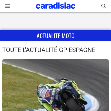
Connexion / Inscription
ACTUALITE MOTO
Accueil
Actu
TOUTE L'ACTUALITÉ GP ESPAGNE
Essais
Equipement
Avis
Forum