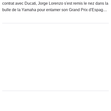
contrat avec Ducati, Jorge Lorenzo s'est remis le nez dans la
bulle de la Yamaha pour entamer son Grand Prix d'Espagne
à Jerez. Un retour au travail qui s'est soldé par les deux
meilleurs temps à prendre le vendredi.