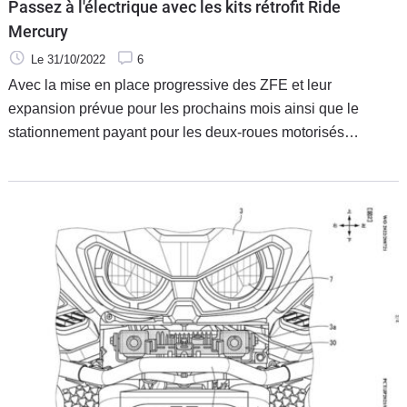
Passez à l'électrique avec les kits rétrofit Ride
Mercury
Le 31/10/2022
6
Avec la mise en place progressive des ZFE et leur
expansion prévue pour les prochains mois ainsi que le
stationnement payant pour les deux-roues motorisés
thermiques à Paris, les vieilles motos n’ont plus la cote dans
les centres urbains. Une problématique à laquelle
l’entreprise française tente de répondre en proposant des
kits rétrofit qui permettent de convertir les BMW série R en
motos électriques. Sans renier totalement le style.