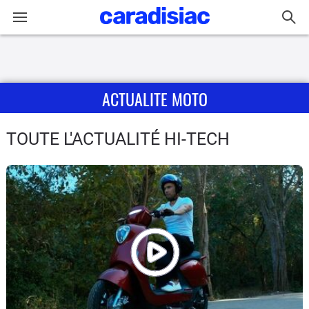
Connexion / Inscription
ACTUALITE MOTO
Accueil
Actu
TOUTE L'ACTUALITÉ HI-TECH
Essais
Equipement
Avis
Forum