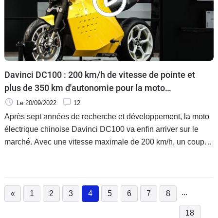
Davinci DC100 : 200 km/h de vitesse de pointe et
plus de 350 km d'autonomie pour la moto
électrique chinoise !
Le 20/09/2022
12
Après sept années de recherche et développement, la moto
électrique chinoise Davinci DC100 va enfin arriver sur le
marché. Avec une vitesse maximale de 200 km/h, un couple
dingue de 850 Nm et une autonomie de 357 km en WLTP, la
Davinci DC100 pourrait bien révolutionner le marché.
...
«
1
2
3
4
5
6
7
8
(current)
18