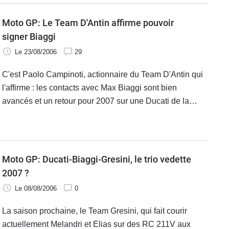
Moto GP: Le Team D'Antin affirme pouvoir
signer Biaggi
Le 23/08/2006
29
C'est Paolo Campinoti, actionnaire du Team D'Antin qui
l'affirme : les contacts avec Max Biaggi sont bien
avancés et un retour pour 2007 sur une Ducati de la
structure est tout à fait envisageable. Voilà qui fait l'effet
d'un petit coup de tonnerre, comme il peut être possible
que la conjoncture annoncée tourne tout aussi vite au
pétard mouillé.
Moto GP: Ducati-Biaggi-Gresini, le trio vedette
2007 ?
Le 08/08/2006
0
La saison prochaine, le Team Gresini, qui fait courir
actuellement Melandri et Elias sur des RC 211V aux