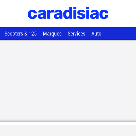
Scooters & 125
Marques
Services
Auto