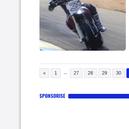
...
«
1
27
28
29
30
SPONSORISE