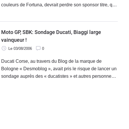
couleurs de Fortuna, devrait perdre son sponsor titre, qui
se concentrera sur la seule 250 avec Aprilia et se
réorientera vers l'America's Cup.
Moto GP, SBK: Sondage Ducati, Biaggi large
vainqueur !
Le 03/08/2006
0
Ducati Corse, au travers du Blog de la marque de
Bologne « Desmoblog », avait pris le risque de lancer un
sondage auprès des « ducatistes » et autres personnes
intéressées par le sujet, sur cette question brûlante : «
quel pilote Ducati pour 2007 ? ». Et ce, Moto GP et SBK
confondus.