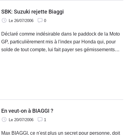
SBK: Suzuki rejette Biaggi
Le 26/07/2006
0
Déclaré comme indésirable dans le paddock de la Moto
GP, particulièrement mis à l'index par Honda qui, pour
solde de tout compte, lui fait payer ses gémissements
publics passés, Max Biaggi pouvait, légitimement,
penser que son année purgatoire était en phase de
prendre fin, pour annoncer une saison 2007 pleine de
courses à haut niveau.
En veut-on à BIAGGI ?
Le 20/07/2006
1
Max BIAGGI, ce n'est plus un secret pour personne, doit