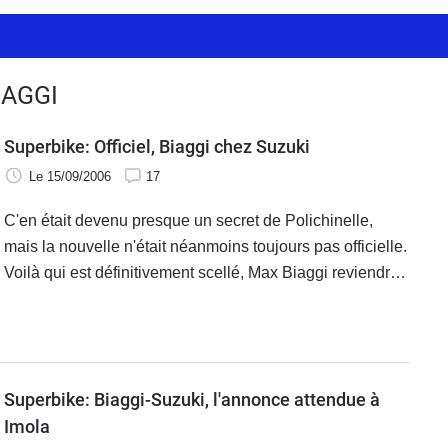
IAGGI
Superbike: Officiel, Biaggi chez Suzuki
Le 15/09/2006
17
C'en était devenu presque un secret de Polichinelle,
mais la nouvelle n'était néanmoins toujours pas officielle.
Voilà qui est définitivement scellé, Max Biaggi reviendra
bien en compétition en 2007. Chez Suzuki, en
Superbike. Certes, l'annonce devait se faire à Imola,
mais dès le contrat signé ce jour, les parties n'ont pu tenir
plus avant leurs langues.
Superbike: Biaggi-Suzuki, l'annonce attendue à
Imola