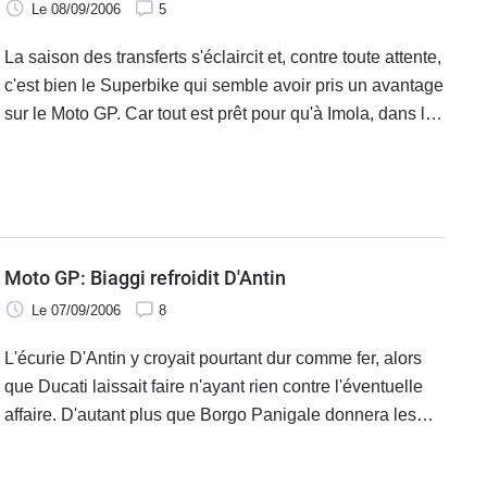
Le 08/09/2006
5
La saison des transferts s'éclaircit et, contre toute attente,
c'est bien le Superbike qui semble avoir pris un avantage
sur le Moto GP. Car tout est prêt pour qu'à Imola, dans le
cadre de l'avant dernière manche du championnat, on
assiste à la publication des bans entre Biaggi et le
blason d'Hamamatsu, avec Francis Batta comme
heureux entremetteur.
Moto GP: Biaggi refroidit D'Antin
Le 07/09/2006
8
L'écurie D'Antin y croyait pourtant dur comme fer, alors
que Ducati laissait faire n'ayant rien contre l'éventuelle
affaire. D'autant plus que Borgo Panigale donnera les
moyens à la structure hispano-italienne de faire bonne
figure l'an prochain.