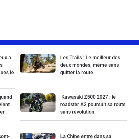
eux a
Les Trails : Le meilleur des
es
deux mondes, même sans
nues le
quitter la route
 quand
Kawasaki Z500 2027 : le
vient
roadster A2 poursuit sa route
 en
sans révolution
sont-
La Chine entre dans sa