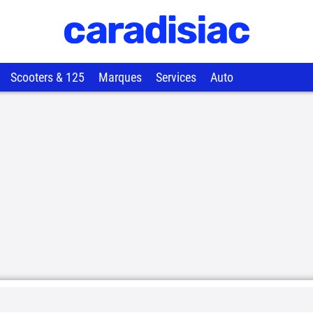
Scooters & 125
Marques
Services
Auto