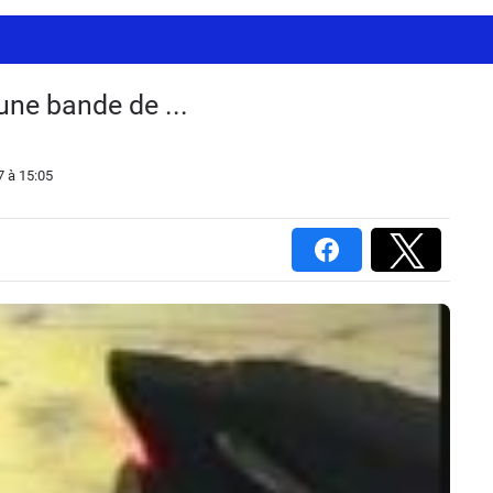
une bande de ...
7
à 15:05