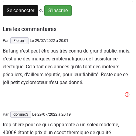
Scooters
&
Se connecter
S'inscrire
ou
125
Lire les commentaires
Marques
Par
Floran_
Le 29/07/2022
à 20:01
Services
Bafang n'est peut être pas très connu du grand public, mais,
c'est une des marques emblématiques de l'assistance
Auto
électrique. Cela fait des années qu'ils font des moteurs
pédaliers, d'ailleurs réputés, pour leur fiabilité. Reste que ce
joli petit cyclomoteur n'est pas donné.
Par
dominc3
Le 29/07/2022
à 20:19
trop chère pour ce qui s'apparente à un solex moderne,
4000€ étant le prix d'un scoot thermique de qualité