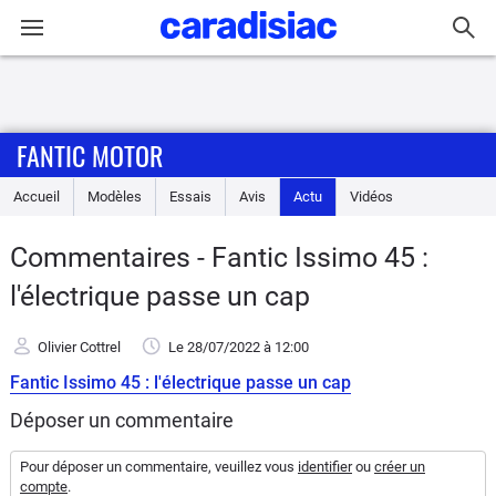
Connexion / Inscription
FANTIC MOTOR
Accueil
Accueil
Modèles
Essais
Avis
Actu
Vidéos
Actu
Commentaires - Fantic Issimo 45 :
Essais
l'électrique passe un cap
Equipement
Olivier Cottrel
Le 28/07/2022
à 12:00
Fantic Issimo 45 : l'électrique passe un cap
Avis
Déposer un commentaire
Forum
Pour déposer un commentaire, veuillez vous
identifier
ou
créer un
compte
.