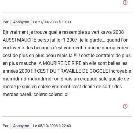
Par
Anonyme
Le 21/09/2008
à 10:33
Bjr vraiment je trouve quelle ressemble au vert kawa 2008
AUSSI MAUCHE perso jai le r1 2007 je la garde... quand l'on
voi lavenir des bécanes c'est vraiment mauche normalement
cest de plus en plus beau mais la !!!!! cest le contraire de plus
en plus mauche A MOURIRE DE RIRE ah elle sont belles les
années 2000 !!!! CEST DU TRAVAILLE DE GOGOLE incroyable
mdrmdrmdrmdrmdrmdr on dirais un crapaud sale gueule de
merde je suis en colére vraiment c'est débile de sortir des
merdes pareil.:colere::colere::lol:
Par
Anonyme
Le 05/10/2008
à 22:40