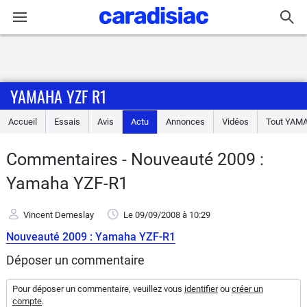
Connexion / Inscription
YAMAHA YZF R1
Accueil
Accueil
Essais
Avis
Actu
Annonces
Vidéos
Tout
YAM
Actu
Commentaires - Nouveauté 2009 :
Essais
Yamaha YZF-R1
Equipement
Vincent Demeslay
Le 09/09/2008
à 10:29
Nouveauté 2009 : Yamaha YZF-R1
Avis
Déposer un commentaire
Forum
Pour déposer un commentaire, veuillez vous
identifier
ou
créer un
compte
.