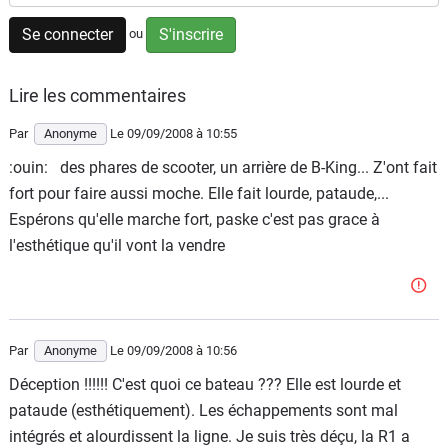
Scooters
&
Se connecter
S'inscrire
ou
125
Lire les commentaires
Marques
Par
Anonyme
Le 09/09/2008
à 10:55
Services
:ouin: des phares de scooter, un arrière de B-King... Z'ont fait
fort pour faire aussi moche. Elle fait lourde, pataude,...
Auto
Espérons qu'elle marche fort, paske c'est pas grace à
l'esthétique qu'il vont la vendre
Par
Anonyme
Le 09/09/2008
à 10:56
Déception !!!!!! C'est quoi ce bateau ??? Elle est lourde et
pataude (esthétiquement). Les échappements sont mal
intégrés et alourdissent la ligne. Je suis très déçu, la R1 a