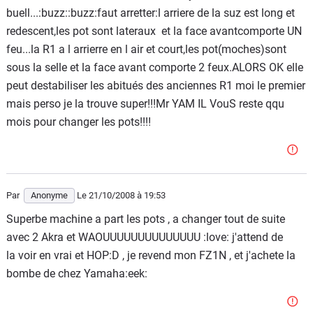
buell...:buzz::buzz:faut arretter:l arriere de la suz est long et
redescent,les pot sont lateraux et la face avantcomporte UN
feu...la R1 a l arrierre en l air et court,les pot(moches)sont
sous la selle et la face avant comporte 2 feux.ALORS OK elle
peut destabiliser les abitués des anciennes R1 moi le premier
mais perso je la trouve super!!!Mr YAM IL VouS reste qqu
mois pour changer les pots!!!!
Par
Anonyme
Le 21/10/2008
à 19:53
Superbe machine a part les pots , a changer tout de suite
avec 2 Akra et WAOUUUUUUUUUUUUUU :love: j'attend de
la voir en vrai et HOP:D , je revend mon FZ1N , et j'achete la
bombe de chez Yamaha:eek: