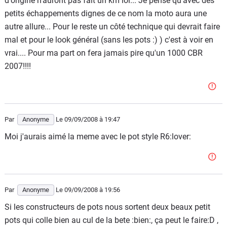
d'origine n'auront pas fait un km lol... Je pense qu'avec des
petits échappements dignes de ce nom la moto aura une
autre allure... Pour le reste un côté technique qui devrait faire
mal et pour le look général (sans les pots :) ) c'est à voir en
vrai.... Pour ma part on fera jamais pire qu'un 1000 CBR
2007!!!!
Par
Anonyme
Le 09/09/2008
à 19:47
Moi j'aurais aimé la meme avec le pot style R6:lover:
Par
Anonyme
Le 09/09/2008
à 19:56
Si les constructeurs de pots nous sortent deux beaux petit
pots qui colle bien au cul de la bete :bien:, ça peut le faire:D ,